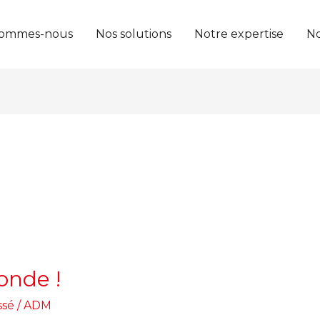
sommes-nous
Nos solutions
Notre expertise
No
onde !
ssé
/
ADM