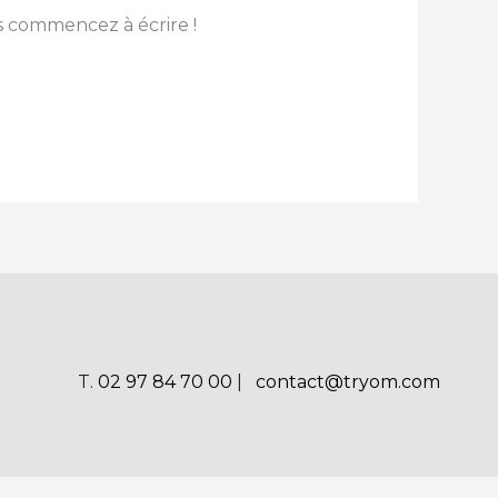
s commencez à écrire !
T.
02 97 84 70 00
|
contact@tryom.com