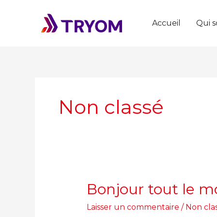
Aller
au
Accueil
Qui 
contenu
Non classé
Bonjour tout le m
Bonjour
tout
Laisser un commentaire
/
Non cla
le